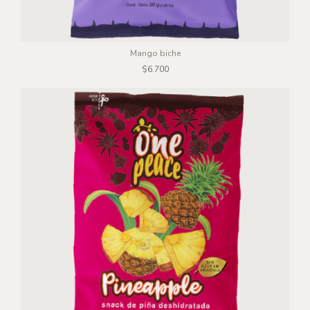
Mango biche
$6.700